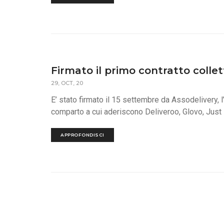
Firmato il primo contratto collett
29, OCT, 20
E’ stato firmato il 15 settembre da Assodelivery,
comparto a cui aderiscono Deliveroo, Glovo, Just E
APPROFONDISCI