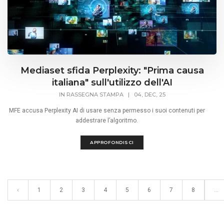
Mediaset sfida Perplexity: "Prima causa
italiana" sull'utilizzo dell'AI
IN
RASSEGNA STAMPA
|
04, DEC, 25
MFE accusa Perplexity AI di usare senza permesso i suoi contenuti per
addestrare l’algoritmo.
APPROFONDISCI
‹
1
2
3
4
5
6
7
8
...