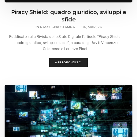
Piracy Shield: quadro giuridico, sviluppi e
sfide
IN
RASSEGNA STAMPA
|
04, MAR, 26
Pubblicato sulla Rivista dello Stato Digitale l’articolo “Piracy Shield:
quadro giuridico, sviluppi e sfide”, a cura degli Avv.ti Vincenzo
Colarocco e Lorenzo Pinci.
APPROFONDISCI