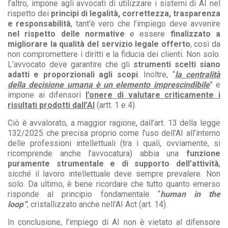
l’altro, impone agli avvocati di utilizzare i sistemi di AI nel
rispetto dei
principi di legalità, correttezza, trasparenza
e responsabilità
, tant’è vero che l’impiego deve avvenire
nel rispetto delle normative
e essere
finalizzato a
migliorare la qualità del servizio legale offerto
, così da
non compromettere i diritti e la fiducia dei clienti. Non solo.
L’avvocato deve garantire che gli
strumenti scelti siano
adatti e proporzionali agli scopi
. Inoltre, “
la centralità
della decisione umana è un elemento imprescindibile
” e
impone ai difensori
l’onere di valutare criticamente i
risultati prodotti dall’AI
(artt. 1 e 4).
Ciò è avvalorato, a maggior ragione, dall’art. 13 della legge
132/2025 che precisa proprio come l’uso dell’AI all’interno
delle professioni intellettuali (tra i quali, ovviamente, si
ricomprende anche l’avvocatura) abbia una
funzione
puramente strumentale e di supporto dell’attività
,
sicché il lavoro intellettuale deve sempre prevalere. Non
solo. Da ultimo, è bene ricordare che tutto quanto emerso
risponde al principio fondamentale “
human in the
loop”
,
cristallizzato anche nell’AI Act (art. 14).
In conclusione, l’impiego di AI non è vietato al difensore