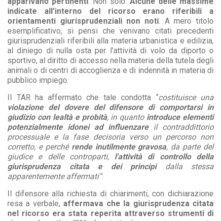
apparivano pertinenti
. Non solo.
Alcune delle massime
indicate all’interno del ricorso erano riferibili a
orientamenti giurisprudenziali non noti
. A mero titolo
esemplificativo, si pensi che venivano citati precedenti
giurisprudenziali riferibili alla materia urbanistica e edilizia,
al diniego di nulla osta per l'attività di volo da diporto o
sportivo, al diritto di accesso nella materia della tutela degli
animali o di centri di accoglienza e di indennità in materia di
pubblico impiego.
Il TAR ha affermato che tale condotta “
costituisce una
violazione del dovere del difensore di comportarsi in
giudizio con lealtà e probità
, in quanto
introduce elementi
potenzialmente idonei ad influenzare
il contraddittorio
processuale e la fase decisoria verso un percorso non
corretto, e perché
rende inutilmente gravosa
, da parte del
giudice e delle controparti,
l'attività di controllo della
giurisprudenza citata e dei principi
dalla stessa
apparentemente affermati”
.
Il difensore alla richiesta di chiarimenti, con dichiarazione
resa a verbale,
affermava che la giurisprudenza citata
nel ricorso era stata reperita attraverso strumenti di