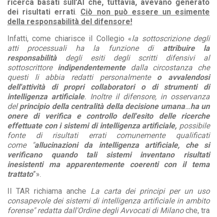
ricerca basati sull’AI che, tuttavia, avevano generato
dei risultati errati
.
Ciò non può essere un esimente
della responsabilità del difensore!
Infatti, come chiarisce il Collegio «
la sottoscrizione degli
atti processuali ha la funzione di
attribuire la
responsabilità
degli esiti degli scritti difensivi al
sottoscrittore
indipendentemente
dalla circostanza che
questi li abbia redatti personalmente
o avvalendosi
dell'attività di propri collaboratori o di strumenti di
intelligenza artificiale
. Inoltre il difensore, in osservanza
del
principio della centralità della decisione umana
…
ha un
onere di verifica e controllo dell'esito delle ricerche
effettuate con i sistemi di intelligenza artificiale,
possibile
fonte di risultati errati comunemente qualificati
come
"
allucinazioni da intelligenza artificiale, che si
verificano quando tali sistemi inventano risultati
inesistenti ma apparentemente coerenti con il tema
trattato
”».
Il TAR richiama anche
La carta dei principi per un uso
consapevole dei sistemi di intelligenza artificiale in ambito
forense" redatta dall'Ordine degli Avvocati di Milano
che, tra