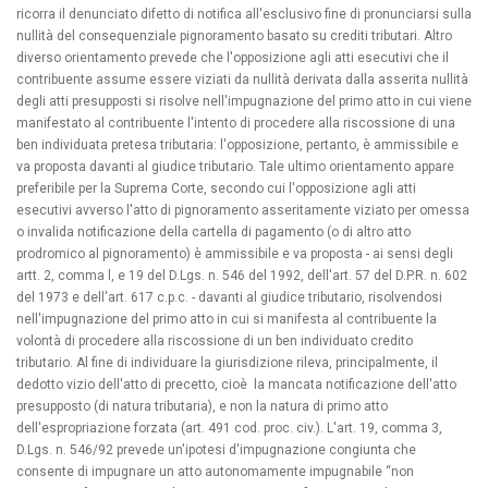
ricorra il denunciato difetto di notifica all'esclusivo fine di pronunciarsi sulla
nullità del consequenziale pignoramento basato su crediti tributari. Altro
diverso orientamento prevede che l'opposizione agli atti esecutivi che il
contribuente assume essere viziati da nullità derivata dalla asserita nullità
degli atti presupposti si risolve nell'impugnazione del primo atto in cui viene
manifestato al contribuente l'intento di procedere alla riscossione di una
ben individuata pretesa tributaria: l'opposizione, pertanto, è ammissibile e
va proposta davanti al giudice tributario. Tale ultimo orientamento appare
preferibile per la Suprema Corte, secondo cui l'opposizione agli atti
esecutivi avverso l'atto di pignoramento asseritamente viziato per omessa
o invalida notificazione della cartella di pagamento (o di altro atto
prodromico al pignoramento) è ammissibile e va proposta - ai sensi degli
artt. 2, comma l, e 19 del D.Lgs. n. 546 del 1992, dell'art. 57 del D.P.R. n. 602
del 1973 e dell'art. 617 c.p.c. - davanti al giudice tributario, risolvendosi
nell'impugnazione del primo atto in cui si manifesta al contribuente la
volontà di procedere alla riscossione di un ben individuato credito
tributario. Al fine di individuare la giurisdizione rileva, principalmente, il
dedotto vizio dell'atto di precetto, cioè la mancata notificazione dell'atto
presupposto (di natura tributaria), e non la natura di primo atto
dell'espropriazione forzata (art. 491 cod. proc. civ.). L'art. 19, comma 3,
D.Lgs. n. 546/92 prevede un'ipotesi d'impugnazione congiunta che
consente di impugnare un atto autonomamente impugnabile “non