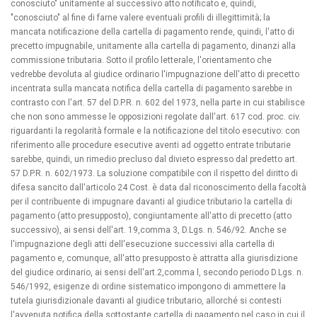
conosciuto" unitamente al successivo atto notificato e, quindi,
"conosciuto" al fine di farne valere eventuali profili di illegittimità; la
mancata notificazione della cartella di pagamento rende, quindi, l'atto di
precetto impugnabile, unitamente alla cartella di pagamento, dinanzi alla
commissione tributaria. Sotto il profilo letterale, l'orientamento che
vedrebbe devoluta al giudice ordinario l'impugnazione dell'atto di precetto
incentrata sulla mancata notifica della cartella di pagamento sarebbe in
contrasto con l'art. 57 del D.P.R. n. 602 del 1973, nella parte in cui stabilisce
che non sono ammesse le opposizioni regolate dall'art. 617 cod. proc. civ.
riguardanti la regolarità formale e la notificazione del titolo esecutivo: con
riferimento alle procedure esecutive aventi ad oggetto entrate tributarie
sarebbe, quindi, un rimedio precluso dal divieto espresso dal predetto art.
57 D.P.R. n. 602/1973. La soluzione compatibile con il rispetto del diritto di
difesa sancito dall'articolo 24 Cost. è data dal riconoscimento della facoltà
per il contribuente di impugnare davanti al giudice tributario la cartella di
pagamento (atto presupposto), congiuntamente all'atto di precetto (atto
successivo), ai sensi dell'art. 19,comma 3, D.Lgs. n. 546/92. Anche se
l'impugnazione degli atti dell'esecuzione successivi alla cartella di
pagamento e, comunque, all'atto presupposto è attratta alla giurisdizione
del giudice ordinario, ai sensi dell'art.2,comma l, secondo periodo D.Lgs. n.
546/1992, esigenze di ordine sistematico impongono di ammettere la
tutela giurisdizionale davanti al giudice tributario, allorché si contesti
l'avvenuta notifica della sottostante cartella di pagamento nel caso in cui il