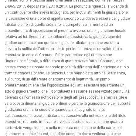
chiarirlo sono le Sezioni unite civili della Cassazione, con la sentenza n.
24965/2017, depositata il 23.10.2017. La pronuncia riguarda la vicenda di
un contribuente che aveva impugnato, per motivi attinenti la giurisdizione,
la decisione di una corte di appello secondo cui doveva essere del giudice
tributario e non di quello ordinario la competenza in merito ad un
procedimento di opposizione al precetto avverso una ingiunzione fiscale
relativa ad Ici. Secondo il contribuente sussisteva la giurisdizione del
giudice ordinario e non quella del giudice tributario, perché era stata
rilevata la nullità dell’atto di precetto per inesistenza di un valido titolo
esecutivo in capo al Comune. Più in particolare egli riteneva che
l’ingiunzione fiscale, a differenza di quanto aveva fatto il Comune, non
poteva essere azionata secondo modalità differenti dall’iscrizione a ruolo
tramite concessionario. Le Sezioni Unite hanno dato atto dell’esistenza,
sul punto, di un differente orientamento di legittimità. Un primo
orientamento ritiene che l'opposizione agli atti esecutivi riguardante un
atto di pignoramento, che il contribuente assume essere viziato per nullità
derivata dall'omessa notificazione degli atti presupposti, è ammissibile e
va proposta dinanzi al giudice ordinario perché la giurisdizione dell'autorità
giudiziaria ordinaria sussiste quando sia impugnato un atto
dell'esecuzione forzata tributaria successivo alla notificazione del titolo
esecutivo, restando irrilevante il vizio dedotto e, quindi, anche quando
detto vizio venga indicato nella mancata notificazione della cartella di
pagamento: in tale ipotesi, il giudice ordinario dovrà verificare solo se