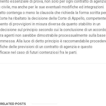
emento essenziale di prova, non solo per ogni contratto di agenzia
e civile, ma anche per le sue eventuali modifiche ed integrazioni.
ratto contenga o meno la clausola che richieda la forma scritta pe
orte ha ribaltato la decisione della Corte di Appello, competente
nto di provvigioni in misura diversa da quanto stabilito in un
a decisione sul principio secondo cui la conclusione di un accord
a tra agenti non sarebbe dimostrabile processualmente sulla base
ammessa. Alla luce di detto principio è raccomandabile proceder
iche delle previsioni di un contratto di agenzia e questo
ficace nel caso di futuri contenziosi fra le parti.
RELATED POSTS